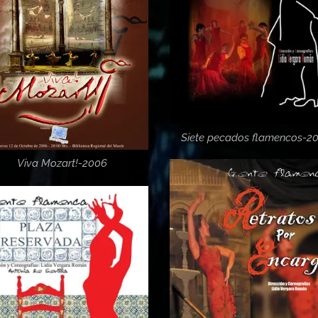
Siete pecados flamencos-2
Viva Mozart!-2006