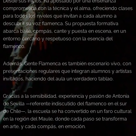
Desde sus inicios, ha apostado por una enseñanza
comprometida con la técnica y el alma, ofreciendo clases
para todos los niveles que invitan a cada alumno a
descubrir su voz flamenca. Su propuesta formativa
abarca baile, compás, cante y puesta en escena, en un
entorno cercano y respetuoso con la esencia del
flamenco.
Además, Gente Flamenca es también escenario vivo, con
presentaciones regulares que integran alumnos y artistas
invitados, haciendo del aula un verdadero tablao.
Gracias a la sensibilidad, experiencia y pasión de Antonia
de Sevilla —referente indiscutido del flamenco en el sur
de Chile—, la escuela se ha convertido en un faro cultural
en la región del Maule, donde cada paso se transforma
en arte, y cada compás, en emoción.